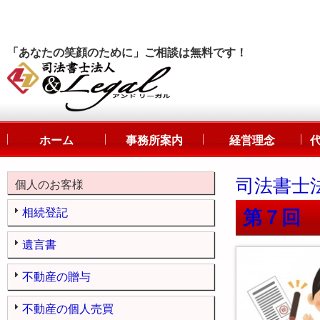
「あなたの笑顔のために」ご相談は無料です！
ホーム
事務所案内
経営理念
司法書士
個人のお客様
相続登記
第７回
遺言書
不動産の贈与
不動産の個人売買